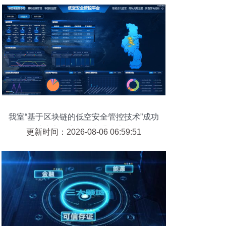
我室“基于区块链的低空安全管控技术”成功
入选南京低空智联先进技术成果
更新时间：2026-08-06 06:59:51